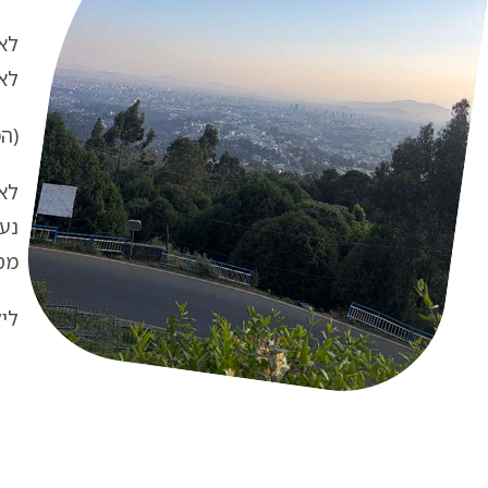
לא
לא
(המראה –
לא
נעש
מס
לילה –