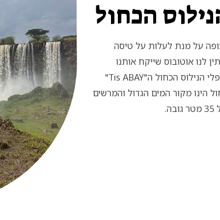
נילוס הכחול
ופה על מנת לעלות על טיסה
כשננחת בבהרדר ימתין לנו אוטובוס שייקח אותנו
לטעום מנופיה הקסומים של אתיופיה בטיול הליכה קצר למפלי הנילוס הכחול ה"Tis ABAY"
ל הינו מקור המים הגדול והמרשים