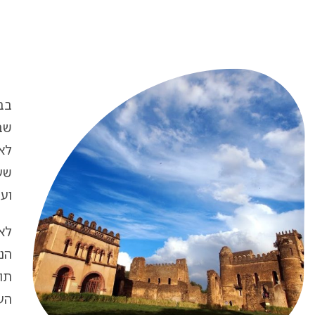
שב
לאו
שעל
ועו
הנו
תו
העי