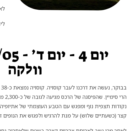
לאח
לינה 
וולקה
בב
הרי סי
נקודות תצפית נוף ומפגש עם הטבע העוצמתי של אתיופיה.
קצר (כשעתיים שלוש) על מנת להרגיש ולפגוש את הנופים דר
לאחר מכן נשב לארוחת צהריים קצרה בשטח שלאחריה נסע 