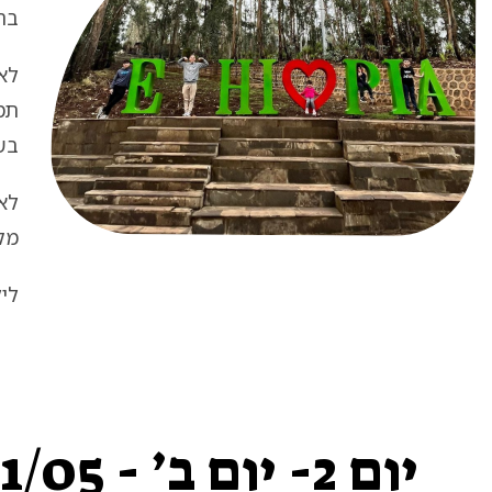
ברו
לאח
תמו
בש
לא
מקו
לילה –