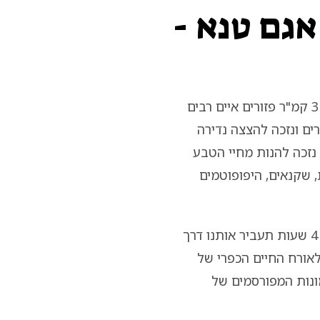
- יום ג׳ - 12/05 - אגם טנא -
בבוקר, נצא לשיט על אגם טאנה. ברחבי אגם טנא ששטחו מעל 3 קמ"ר פזורים איים רבים
ם ונזכה להצצה נדירה
 נזכה להנות מחיי הטבע
 שקנאים, היפופוטמים
לאחר מכן נעשה את דרכנו לעבר העיר גונדר. הנסיעה שתקח כ- 4 שעות תעביר אותנו דרך
אורח החיים הכפרי של
ונות המפורסמים של