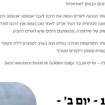
כים הבאים לאתיופיה!
ר ההגעה לאדיס נעשה את דרכנו לעבר אנטוטו. אנטוטו, הינ
נה פנורמית על העיר אדיס. לאחר מכן נעשה את דרכנו חזרה
וק של שירומדה, מהשווקים היפים שיש לאדיס להציע.
חר התמקמות מהירה במלון נצא בערב למועדון לילה מקומי ע
מית ומופע ריקודים מטריף
 אדיס אבבה /Golden tulip או best western hotel
יום 2- יום ב׳ - 11/05 - יום ב׳ -