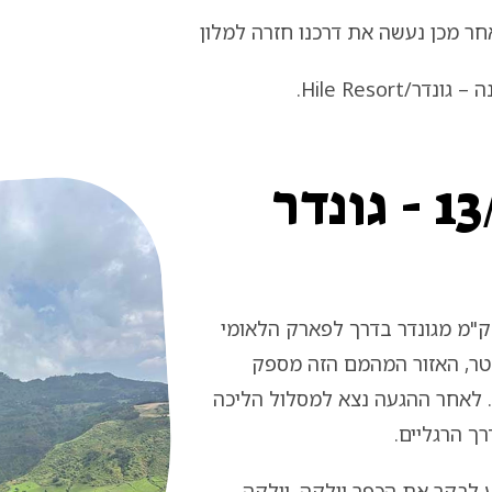
ר מכן נעשה את דרכנו חזרה למלון
– גונדר/Hile Resort.
יום 4 - יום ד׳ - 13/05 - גונדר
וקר, נעשה את דרכנו לעבר קוסויה. קוסויה נמצאת כ-38 ק"מ מגונדר בדרך לפארק הלאומי
מיין. שהפיסגה של הרכס מגיעה לגובה של כ-2,300 מטר, האזור המהמם הזה מספק
 לאחר ההגעה נצא למסלול הליכה
ך הרגליים.
לבקר את הכפר וולקה. וולקה,