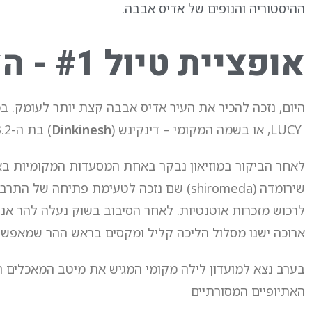
ההיסטוריה והנופים של אדיס אבבה.
אופציית טיול #1 - האורבניות של אדיס אבבה
היום, נזכה להכיר את העיר אדיס אבבה קצת יותר לעומק. ב
LUCY, או בשמה המקומי – דינקינש (
Dinkinesh
) בת ה-3.2 מליון שנה .
לאחר הביקור במוזיאון נבקר באחת המסעדות המקומיות באז
שירומדה (shiromeda) שם נזכה לטעימת פתי
ארוכה ישנו מסלול הליכה קליל ומקסים בראש ההר שמאפשר
בערב נצא למועדון לילה מקומי המגיש את מיטב המאכלים ה
האתיופיים המסורתיים